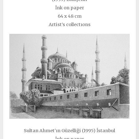
İnk on paper
64 x 48 cm
Artist’s collectıons
Sultan Ahmet’ın Güzelliği (1995) İstanbul
İnk on paper